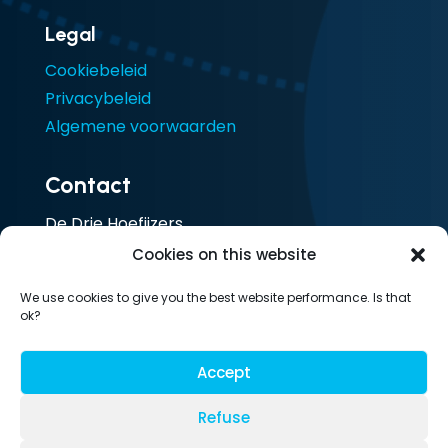
Legal
Cookiebeleid
Privacybeleid
Algemene voorwaarden
Contact
De Drie Hoefijzers
Ceresstraat 13
Cookies on this website
4811 CA Breda
We use cookies to give you the best website performance. Is that
Nederland
ok?
T: 085 105 1917
Accept
Refuse
© LesLinq | 2026