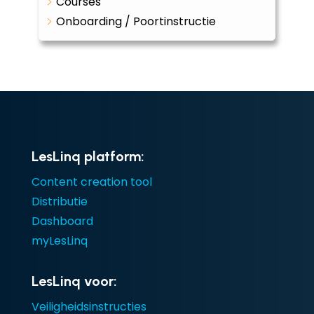
Courses
Onboarding / Poortinstructie
LesLinq platform:
Content creation tool
Distributie
Dashboard
myLesLinq
LesLinq voor:
Veiligheidsinstructies