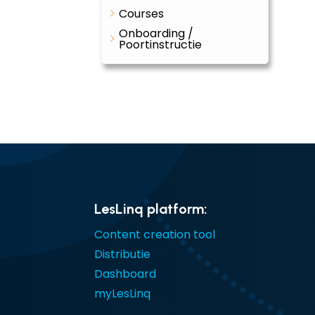
Courses
Onboarding /
Poortinstructie
LesLinq platform:
Content creation tool
Distributie
Dashboard
myLesLinq