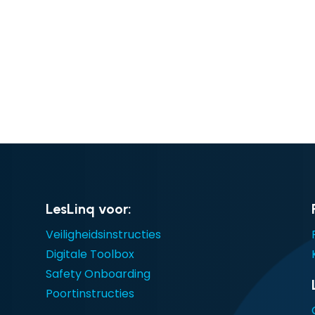
LesLinq voor:
Veiligheidsinstructies
Digitale Toolbox
Safety Onboarding
Poortinstructies