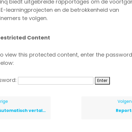
Linq biedt uitgebreide rapportages om de voortga
 E-learningprojecten en de betrokkenheid van
lnemers te volgen.
estricted Content
o view this protected content, enter the passwor
elow:
sword:
rige
Volge
Automatisch vertalen
Report