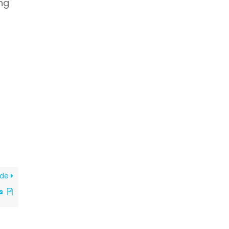
ng
d
nde
s