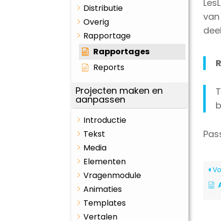
Les
Distributie
van
Overig
dee
Rapportage
Rapportages
R
Reports
Projecten maken en
T
aanpassen
b
Introductie
Pas
Tekst
Media
Elementen
Vo
Vragenmodule
Animaties
Templates
Vertalen