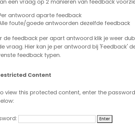
kan een vraag op 2 manieren van feedback voorzie
Per antwoord aparte feedback
Alle foute/goede antwoorden dezelfde feedback
r de feedback per apart antwoord klik je weer dub
e vraag. Hier kan je per antwoord bij 'Feedback' d
enste feedback typen.
estricted Content
o view this protected content, enter the passwor
elow:
sword: