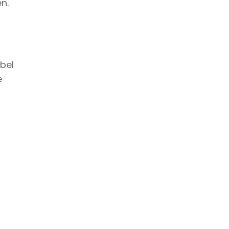
n.
bel
e
d