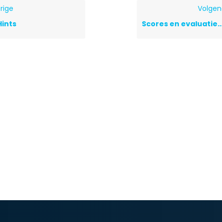
rige
Volge
Hints
Scores en evaluatiecri