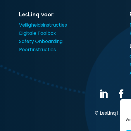
LesLinq voor:
Veiligheidsinstructies
Digitale Toolbox
Safety Onboarding
Poortinstructies
© LesLinq | 2026
We