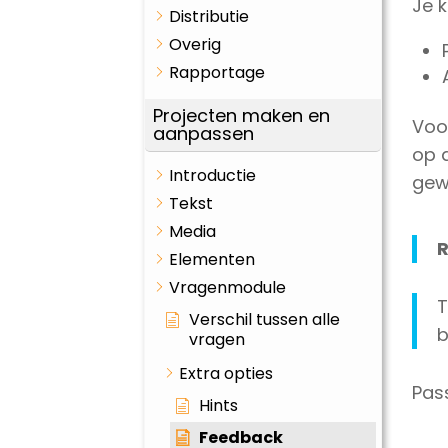
Je 
Distributie
Overig
Rapportage
Projecten maken en
Voo
aanpassen
op d
Introductie
gew
Tekst
Media
R
Elementen
Vragenmodule
T
Verschil tussen alle
b
vragen
Extra opties
Pas
Hints
Feedback