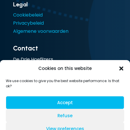
Legal
Cookiebeleid
Privacybeleid
Algemene voorwaarden
Contact
De Drie Hoefijzers
Ceresstraat 13
Cookies on this website
4811 CA Breda
We use cookies to give you the best website performance. Is that
Nederland
ok?
T: 085 105 1917
Accept
Refuse
© LesLinq | 2026
View preferences