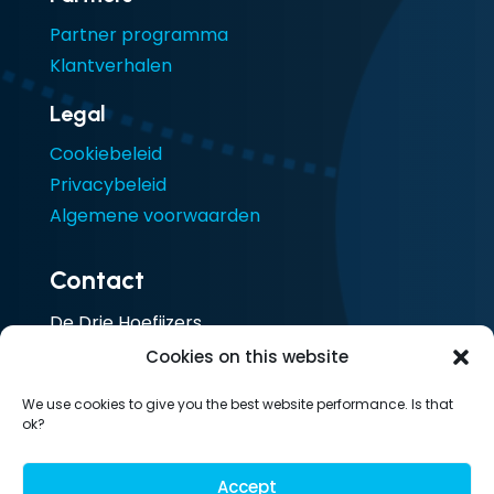
Partner programma
Klantverhalen
Legal
Cookiebeleid
Privacybeleid
Algemene voorwaarden
Contact
De Drie Hoefijzers
Ceresstraat 13
Cookies on this website
4811 CA Breda
We use cookies to give you the best website performance. Is that
Nederland
ok?
T: 085 105 1917
Accept