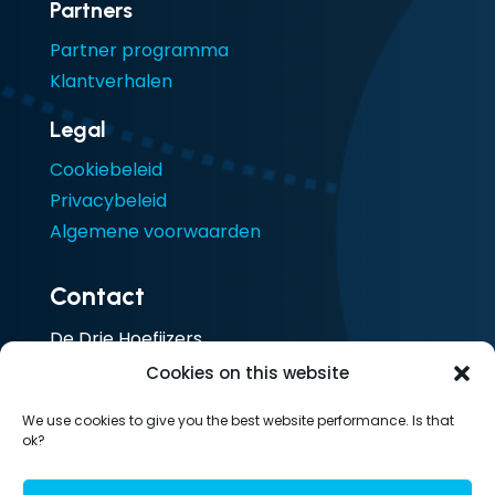
Partners
Partner programma
Klantverhalen
Legal
Cookiebeleid
Privacybeleid
Algemene voorwaarden
Contact
De Drie Hoefijzers
Ceresstraat 13
Cookies on this website
4811 CA Breda
We use cookies to give you the best website performance. Is that
Nederland
ok?
T: 085 105 1917