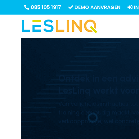
085 105 1917
DEMO AANVRAGEN
I
Ontdek in een adv
LesLinq werkt voor
Van veiligheidsinstructies to
training eenvoudig maakt, ve
verkooppraatje, wel concrete