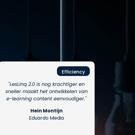
Efficiency
"LesLinq 2.0 is nog krachtiger en
sneller maakt het ontwikkelen van
e-learning content eenvoudiger."
Hein Montijn
Eduardo Media