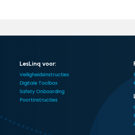
LesLinq voor:
Veiligheidsinstructies
Digitale Toolbox
Safety Onboarding
Poortinstructies