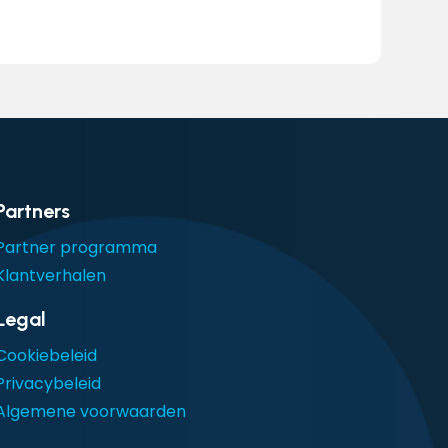
Partners
Partner programma
Klantverhalen
Legal
Cookiebeleid
Privacybeleid
Algemene voorwaarden