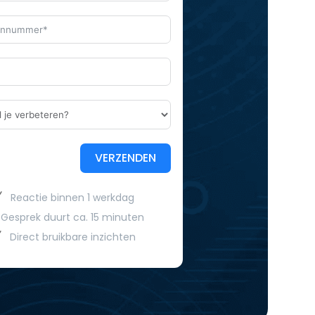
VERZENDEN
Reactie binnen 1 werkdag
Gesprek duurt ca. 15 minuten
Direct bruikbare inzichten