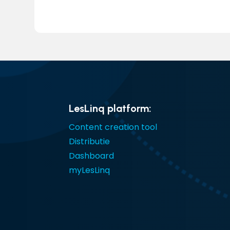
LesLinq platform:
Content creation tool
Distributie
Dashboard
myLesLinq