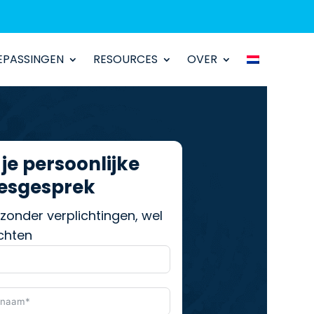
EPASSINGEN
EPASSINGEN
RESOURCES
RESOURCES
OVER
OVER
 je persoonlijke
esgesprek
 zonder verplichtingen, wel
ichten