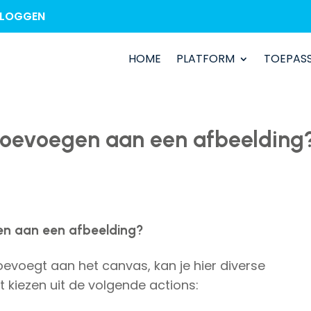
NLOGGEN
HOME
HOME
PLATFORM
PLATFORM
TOEPAS
TOEPAS
 toevoegen aan een afbeelding
gen aan een afbeelding?
evoegt aan het canvas, kan je hier diverse
t kiezen uit de volgende actions: