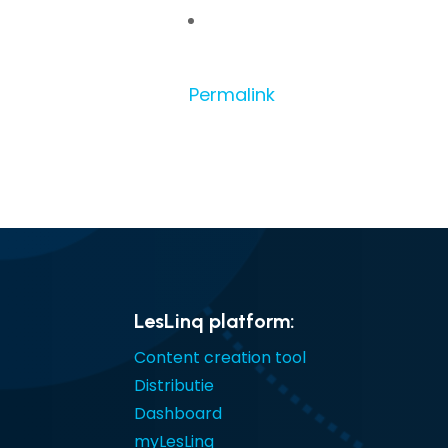
Permalink
LesLinq platform:
Content creation tool
Distributie
Dashboard
myLesLinq