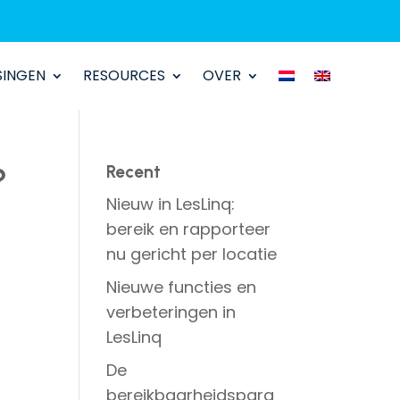
SINGEN
SINGEN
RESOURCES
RESOURCES
OVER
OVER
Recent
?
Nieuw in LesLinq:
bereik en rapporteer
nu gericht per locatie
Nieuwe functies en
verbeteringen in
LesLinq
De
bereikbaarheidspara