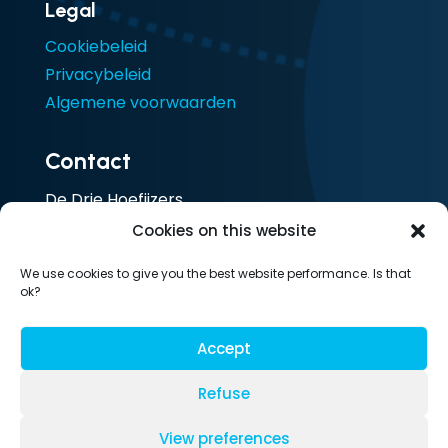
Legal
Cookiebeleid
Privacybeleid
Algemene voorwaarden
Contact
De Drie Hoefijzers
Ceresstraat 13
Cookies on this website
4811 CA Breda
We use cookies to give you the best website performance. Is that
Nederland
ok?
T: 085 105 1917
Accept
Refuse
© LesLinq | 2026
View preferences