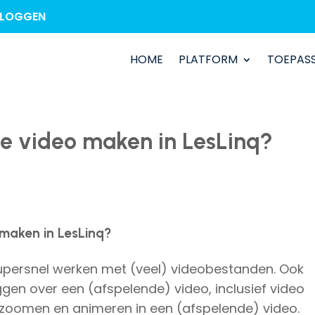
NLOGGEN
HOME
HOME
PLATFORM
PLATFORM
TOEPAS
TOEPAS
eve video maken in LesLinq?
 maken in LesLinq?
supersnel werken met (veel) videobestanden. Ook
ggen over een (afspelende) video, inclusief video
e zoomen en animeren in een (afspelende) video.