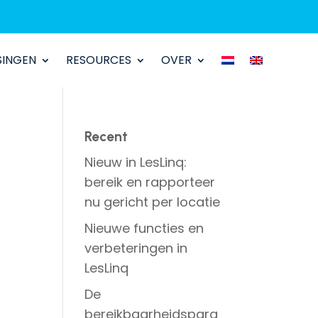
SINGEN
SINGEN
RESOURCES
RESOURCES
OVER
OVER
Recent
Nieuw in LesLinq:
bereik en rapporteer
nu gericht per locatie
Nieuwe functies en
verbeteringen in
LesLinq
De
bereikbaarheidspara