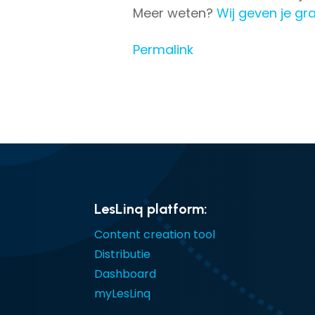
Meer weten?
Wij geven je g
Permalink
LesLinq platform:
Content creation tool
Distributie
Dashboard
myLesLinq