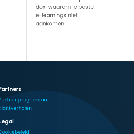
dox: waarom je beste
e-learnings niet
aankomen
Partners
Partner programma
Klantverhalen
Legal
Cookiebeleid