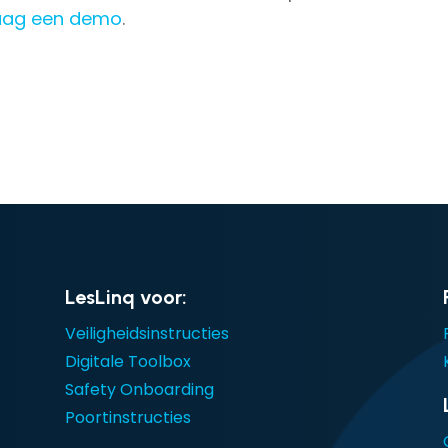
raag een demo
.
LesLinq voor:
Veiligheidsinstructies
Digitale Toolbox
Safety Onboarding
Poortinstructies