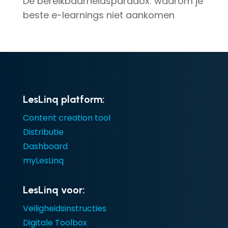
De bereikbaarheidsparadox: waarom je
beste e-learnings niet aankomen
LesLinq platform:
Content creation tool
Distributie
Dashboard
myLesLinq
LesLinq voor:
Veiligheidsinstructies
Digitale Toolbox