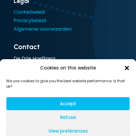
Legal
Cookiebeleid
Privacybeleid
Algemene voorwaarden
Contact
De Drie Hoefijzers
Ceresstraat 13
Cookies on this website
4811 CA Breda
We use cookies to give you the best website performance. Is that
Nederland
ok?
T: 085 105 1917
Accept
Refuse
© LesLinq | 2026
View preferences